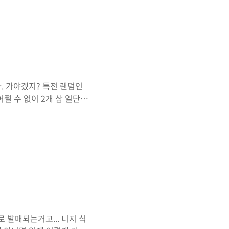
 나니 오길 잘했다는 생각이
. 가야겠지? 특전 랜덤인
쩔 수 없이 2개 삼 일단 호
깔끔한 호텔이었습니다. 역이
줌 팥은 치카, 슈크림은 다
이라 커여운 계속 틀어주는
가주고요 사실 살게 없어서
 규모가 작습니다 타워레코
루 틀어주더라고요 다시 밖으
 발매되는거고... 니지 식