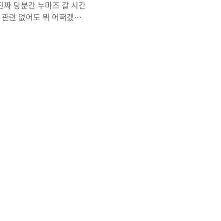
진짜 당분간 누마즈 갈 시간
 관련 없어도 뭐 어쩌겠나~
고 있어요