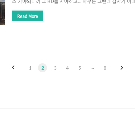
스 가야되니까 그 BD를 사야하고... 아무튼 그런데 갑자기 이
나 싶어서 약간 충동적으로... 비행기 티켓을 구매했습니다 숙
가 언제냐고요? '출발 전날' 아침이라서 공항철도 직통열차 
Read More
국민 할인되는거 늦게 알아서 정가주고 탐 FSC 이용이 진짜 
비행기라고 하는것은 목적지까지만 잘 데려다 주면 된다고 생
줄에는 아시아나가 훨씬 싸고 적합했습니다 다음날에 일정이 
하기도 했고요 게이트에서 주문하면 이 친구가 가져다 준대요
내리겠네 ㅋㅋ 하는 거..
이
다
1
2
3
4
5
···
8
전
음