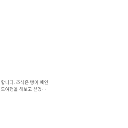
 합니다. 조식은 빵이 메인
 철도여행을 해보고 싶었는데
 않을까 생각중 호텔 체크아
아요 후쿠오카공항역에서 후쿠
니다. 공항에 도착해서 빠
. 근데 짐이 있어도 후쿠오
를 사먹었고요, 두유로 바