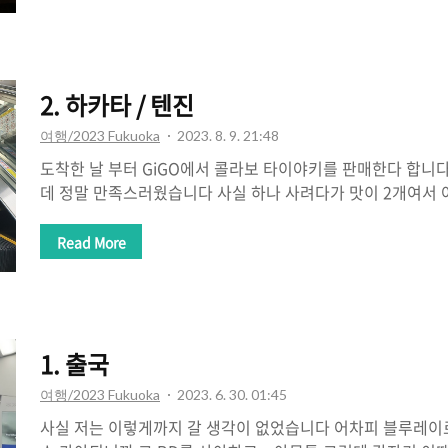
어가기 직전까지도 사실 이게 맞나? 싶었는데 영화를 다 보고
듭니다. 안오면 어쩔뻔했냐고 ㅋㅋ
2. 하카타 / 텐진
여행/2023 Fukuoka
2023. 8. 9. 21:48
도착한 날 부터 GiGO에서 콜라보 타이야키를 판매한다 합니다
데 정말 만족스러웠습니다 사실 하나 사려다가 맛이 2개여서 어
텔 체크인 하고요 길에서 서서 먹기에 2개는 너무 많습니다 
랑도 가깝고 가격도 비싸지 않았음 뒤에도 어떤 캐릭터인지 써
Read More
이아였네요 이것도 선택 못하고 랜덤입니다 먹고 나왔어요 아
데 안 볼 수 없었음 텐진으로 이동했습니다 애니메이트부터 
뭘 사지는 않는데 그래도 안가면 섭섭함 당연히 아키바보다는
드도 갔습니다 역시 귀멸 인기 많고 매장에서는 계속 아이도
1. 출국
로 나왔고 이동을 해봅니다 중간에..
여행/2023 Fukuoka
2023. 6. 30. 01:45
사실 저는 이렇게까지 갈 생각이 없었습니다 어차피 블루레이로