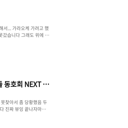
서 추천 조합이길래 시켜봤는
서... 가라오케 가려고 했
못갔습니다 그래도 위에 있
입니다 살짝 비싼데 맛있었
면 알 수도 있는 술입니다.
 술로 하이볼 타주는 곳 있
겠는데 아무튼 성우 중 좋
아게입니다. 당연히 편의점
볼이 많이 나오면 좋겠습니
동호회 NEXT SKY
 못찾아서 좀 당황했음 두
니다 진짜 뷰잉 끝나자마자
대인사 뷰잉 포함이기도 해서
 2. 무대인사 영화보러 들