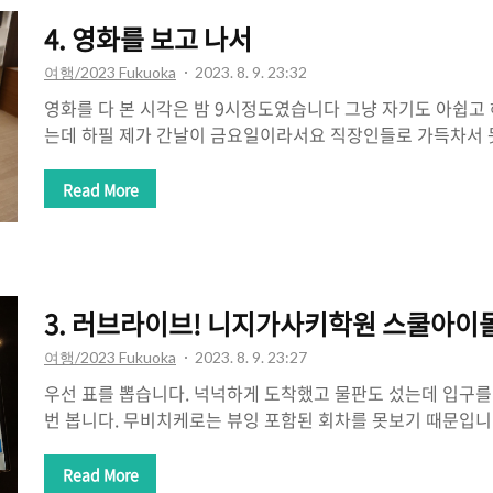
꾼 다음 바닐라 시럽 추가, 꿀도 추가했습니다. 스벅 어플에
4. 영화를 보고 나서
데 성공적입니다. 이 레시피 ..
여행/2023 Fukuoka
2023. 8. 9. 23:32
영화를 다 본 시각은 밤 9시정도였습니다 그냥 자기도 아쉽고 해
는데 하필 제가 간날이 금요일이라서요 직장인들로 가득차서 
는건 스벅 기간한정 음료인 세토우치 치즈케이크 프라푸치노
음. 꿀을 추가하니까 더 맛있었어요 니지가사키 모 성우를 안다
Read More
근데 이거 제 취향 아님; 그래도 먹을만은 합니다 학교 앞에 이
는데 그건 한번 먹어볼까 생각중 이거 누가 좋아하는건지 모르
아하는 사람이 있던걸로 기억합니다. 완전 맥주안주임. 가라
음식 퀄리티임 하이볼은 못참죠 우리나라에도 괜찮은 캔 하이
3. 러브라이브! 니지가사키학원 스쿨아이돌 
다. 우리나라에서도 판매하는 쟈..
여행/2023 Fukuoka
2023. 8. 9. 23:27
우선 표를 뽑습니다. 넉넉하게 도착했고 물판도 섰는데 입구를
번 봅니다. 무비치케로는 뷰잉 포함된 회차를 못보기 때문입
10관으로 들어가야함 ㅋㅋ 특전도 받고요 개봉일이었고, 무
제가 알기로는 만석입니다 감상은 밑에(작성중) 더보기 1. 영화
Read More