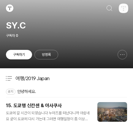
검색하기
티스토리
SY.C
구독자
0
구독하기
방명록
신고하기 레이어
열기
여행/2019 Japan
분류 전체보기
주요 글 목록
안녕하세요.
공지
15. 도쿄행 신칸센 & 아사쿠사
글 내용
도쿄에 갈 시간이 되었습니다 누마즈를 떠난다니까 아쉽네
요 굳이 도쿄에 다시 가는데 그러면 여행일정이 좀 이상하
지 않냐라는 분이 있을수도 있겠는데요 어쩌다보니 친구들
이 도쿄에 온다해서 며칠 더 있다 갈 예정이기 때문입니다