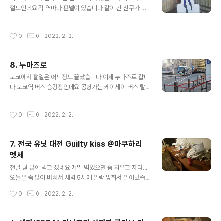
의 목적을 달성할 수 있을 것이라 생각할 수 있지 않을까요
철도인데요 각 역마다 판넬이 있습니다 같이 간 친구가 판
래핑버스가 왔네요 노린건 아닌데 의외로 자주 만나게 됩
넬 투어를 해보자고 해서 시작했습니다 카난부터 시작 누
니다 이게 버스지 정리권을 뽑는 기계에도 래핑이 되어있
마즈 역도 꽤 큽니다 극장판 로고가 전면에 붙은 콜라보 열
작성시간
0
0
2022. 2. 2.
습니다 이쯤되면 주민분들이 어떤 생각을 하실지 조금 궁..
차입니다 측면도 래핑이 되어있습니다 다이아 마리 리코
또 다른 래핑열차입니다 다이아의 생일(1. 1.)을 축하하고
있네요 지금 계속 내렸다가 판넬 찍고 다음 열차 기다렸다
8. 누마즈로
가 타는거임 이 열차는 풀 래핑입니다 문과 창문까지 래핑
글 내용
되어 있습니다 요우 요하네 치카 여기는 이즈나가오카 역
도쿄에서 할일은 어느정도 끝났습니다 이제 누마즈로 갑니
인데요 무려 역사에 래핑을 해 두었습니다 여기서는 잠깐
다 도쿄역 버스 승강장인데요 공항가는 케이세이 버스 탈
갈 곳이 있어서 한적한 시골길을 걸어봤는데요 이 사진을
때 그 승강장 맞습니다 누마즈를 가는 방법은 많습니다 가
찍으러 왔습니다 이후 계속해서 판넬을 찾아다녔습니다 하
장 빠른 신칸센부터 저렴한 기차까지 있는데 이 래핑버스
작성시간
0
0
2022. 2. 2.
나마루 루비까지 9명의 판넬을 모두 찍었습니다 ..
를 타고 누마즈에 꼭 가고싶었음 휴게소에서 찍어봄 앞 반
대쪽 측면 뒤 이왕 가는거면 이런 래핑버스를 타보는것도
좋지 않을까요 누마즈 역 앞에 내려줍니다 기사 아저씨께
7. 전국 유닛 대전 Guilty kiss @마쿠하리
서 짐을 내리는 저희들을 보고 호텔이 어디냐고 물어보길
멧세
래 저희가 여행기간 중 투숙할 호텔 이름을 말씀드리니까
글 내용
길을 알려주셨습니다 한국말하는 남자 둘이 왜 왔는지 이
전날 뭘 많이 먹고 잤네요 제발 먹었으면 좀 치우고 자라...
유는 이제 대략 아실것 같긴 한데 아무튼 감사했습니다. 사
오늘은 좀 많이 바빠서 새벽 5시에 알람 맞춰서 일어났습
실 우리 누마즈 처음 아니라서 길은 알았는데 외국인이 길
니다 길티키스가 출연하는 러브라이브! 선샤인!! 팬미팅 전
작성시간
0
0
2022. 2. 2.
모를까봐 가르쳐 주려 한거잖아요? 고마웠습니다 카노 ..
국 유닛 투어에 참여해야 하기 때문입니다 갈길이 멈 유닛
투어에 오면 꼭 들러야 합니다 깃발에 응원문구를 쓰는 코
너임 사진에서 볼 수 있듯이 티켓을 확인한 후에 응원문구