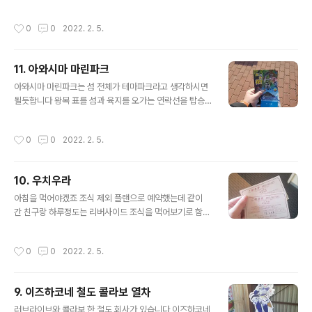
클리어 파일을 받을 수 있습니다 아쿠아 성우들이 왔을 때
일본 가정식 집인데 맛은 물론 서비스도 훌륭합니다 루비
이 자리에서 촬영했나 보네요 'Aqours석'이라고 되어있습
스탬프를 찍을 수 있는 점포입니다 루비와 관련된 것들이
작성시간
0
0
2022. 2. 5.
니다 비어있었는데 그냥 다른곳에 앉았습니다..
걸려있네요 쿠로사와 루비의 성우인 후리하타 아이를 스케
치한 그림도 있습니다 식사 후 '만요노유'에 갔습니다 온천
인데요 지금까지 일본여행 오면서 온천 간적이 없는 것 같
11. 아와시마 마린파크
아서 가봤습니다 내부에는 사진 찍기가 어려워서 따로 사
글 내용
진은 없는데 커피우유를 사마신 기억이 있네요 식당과 오
아와시마 마린파크는 섬 전체가 테마파크라고 생각하시면
락시설도 있습니다 내부와 노천탕 둘 다 이용했는데 이렇
될듯합니다 왕복 표를 섬과 육지를 오가는 연락선을 탑승
게 한번씩 가면 피로도 풀고 좋네요 아 그리고 카난 스탬프
할 때 각각 제출해야 합니다 놀랍게도 연락선도 래핑이 되
가 있는 점포입니다 사실 이거때문에 겸사겸사 간거임 +
어있네요 사실 안놀람 작년에도 타봤기 때문 내부에는 성
작성시간
0
0
2022. 2. 5.
누마즈 역과 온천을 오가는 셔틀버스가 있습니다. 온천에..
우의 사인이 있고요 캐릭터 스티커도 붙어있습니다 일단
이때가 점심 먹기에 많이 늦은 시간이어서요 우선 밥부터
먹어보겠습니다 'Aqours동'이라고 하는 해산물 덮밥입니
10. 우치우라
다 콜라보 메뉴에요 구성은 덮밥, 미소시루, 캐릭터가 인쇄
글 내용
된 김, 와사비입니다 맛있습니다 간장 종지에도 요우가 그
아침을 먹어야겠죠 조식 제외 플랜으로 예약했는데 같이
러져 있습니다 아쿠아 캐릭터 등으로 본인만의 접시를 만
간 친구랑 하루정도는 리버사이드 조식을 먹어보기로 함
들 수 있는 곳도 아와시마 마린파크 매표소 근처에 있습니
프런트에서 조식 식권을 구매하고 싶다고 하면 잘 처리해
다 성우들도 왔다갔네요 점포 내에서의 모든 사진은 스태
줍니다 꽤 먹을게 많습니다. 요청하면 오믈렛도 즉석에서
작성시간
0
0
2022. 2. 5.
프의 허가를 받고 촬영하고 있습니다 아마 일본 여행에서..
해주고요 주스로 마무리 했습니다. 든든하네요 이 모스버
거는 스탬프가 설치되어 있는 점포인데요 네소베리까지 놔
뒀네요 점포 위치가 달라진 것으로 아는데 누마즈에 간지
9. 이즈하코네 철도 콜라보 열차
오래 되어 정보 업데이트가 되지 않고 있습니다 누마즈에
글 내용
서는 길을 잃을 일이 없습니다 누가 봐도 여기로 가면 여행
러브라이브와 콜라보 한 철도 회사가 있습니다 이즈하코네