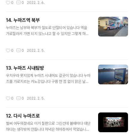
작성시간
0
0
2022. 2. 6.
이 호텔에도 아쿠아 관련된 것들이 많습니다 여러 기념일
등에는 파티도 하는걸로 아는데 한번 가보고 싶긴 함 누마
즈역으로 갑니다 그러나 누마즈역에는 신칸센이 정차하지
14. 누마즈역 북부
않습니다 근처 아타미 역으로 가서 신칸센을 탑승합니다
글 내용
역에도 광고가 있습니다 극장판 개봉한지 얼마 안된 시점
누마즈는 남부와 북부가 철도로 단절되어 있습니다 역을
이라 극장판 광고가 있네요 버스나 도카이도 본선같은 교
가로질러서 가면 되지 않느냐고 할 수 있지만 그렇게 하려
통수단보다는 비싸지만 시간적 메리트가 있으니 계속 신칸
면 통과를 위해 티켓을 구매해야 합니다 연결통로를 통해
센을 타게 되는 것 같습니다 도쿄역에 도착한 후 저는 케이
갈 수 밖에 없지만 해결을 위해 관련 방안이 추진 중인 것으
작성시간
0
0
2022. 2. 5.
세이 버스를 타고 공항에 친구들을 데리러 갔습니다 일본
로 알고있습니다 사실 지금 해결이 됐을수도 있는데 누마
에..
즈에 간지 너무 오래 되어서 확인이 안되네요 풀래핑 렌트
카가 보입니다 래핑은 보험이 되지 않는 것으로 알고 있습
13. 누마즈 시내탐방
니다 저같이 운전 경력이 얼마 되지 않은 사람들은 타지 않
글 내용
는것이 좋을것 같아요 리코거리를 지나서 '이시바시 플라
우치우라 못지않게 누마즈 시내에도 갈곳이 많습니다 누마
자'라는 쇼핑몰입니다 쇼핑몰 내부에 아쿠아 일러스트가
즈를 가로지르는 카노강입니다 구름 한 점 없이 맑은 날이
부착되어 있는데요 열심히 다녀서 결국 다 찾았습니다 접
었네요 멀리 후지산도 보입니다 저희는 맨홀을 찾으면서
은글을 참고하세요 더보기 목표를 달성했으니 돌아가야겠
걷고 있습니다 사진을 왜 이렇게 찍었을까요 미나토 신선
작성시간
0
0
2022. 2. 5.
죠 '나카미세'입니다 입구에도 아쿠아가 있습니다 마루산..
관입니다 스탬프 랠리 대상 점포가 있습니다 다음에 와서
밥 먹어보고싶음 아쉽게도 캔뱃지는 품절이네요 스탬프 잉
크 뚜껑을 잘 닫아주세요 걷다가 누마즈 버거에 왔습니다
12. 다시 누마즈로
애니나 매거진에 자주 등장했습니다 메론소다와 타천사의
글 내용
보물이었나? 하는 문어 튀김을 먹었습니다 조금 매워요 문
벌써 어두워졌네요 이거 칠판으로 그린건데 볼때마다 대단
어 튀김을 먹으면 특전으로 1, 2, 3학년 중 한 학년의 B5
하다는 생각밖에 안듭니다 저녁은 하마츄에서 먹었습니다