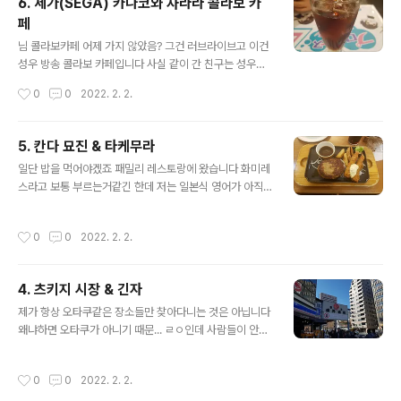
6. 세가(SEGA) 카나코와 사라라 콜라보 카
를 쓸 수 있습니다. 같이 간 친구가 일반 선행에서 당첨되서
페
티켓을 구할 수 있었네요 근데 난 아직도 이해 안되는게 선
글 내용
행 시스템인데 일본인들은 우리나라 선착순 예매 시스템
님 콜라보카페 어제 가지 않았음? 그건 러브라이브고 이건
보고 어떤 생각을 할지는 궁금함 왜 내가 쓴건 맨날 번질까
성우 방송 콜라보 카페입니다 사실 같이 간 친구는 성우에
이번꺼는 좀 낫네요 펜을 잘 골라야 했음 근데 개연시간까
큰 관심이 없는데도 불구하고 같이 와 준 친구에게 다시한
작성시간
0
0
2022. 2. 2.
지 너무 많이 남았습니다 브로마이드를 사러 왔는데 도저
번 감사의 인사를 드립니다 (대신 음료는 내가 사줌) 이 메
히 물판을 설 상황이 아니었음..
뉴의 이름은 보잉 보잉 플레이트인데요 푸딩, 바닐라 아이
스크림, 과일, 크림이 보이실건데 크레페를 분해했다고 보
5. 칸다 묘진 & 타케무라
시면 편할듯 사실 이 카페의 시그니처 메뉴라고 부를만한
글 내용
일단 밥을 먹어야겠죠 패밀리 레스토랑에 왔습니다 화미레
게 하나 있긴 한데요 제가 그건 차마 못시키겠더라고요 진
스라고 보통 부르는거같긴 한데 저는 일본식 영어가 아직
짜... 이건 아니야 성우 판넬입니다 친필 사인도 되어있음
까지도 익숙지 않습니다 드링크는 무한리필로 주문했음 만
같이 사진도 찍었는데 그건 안올림; 방명록을 쓸 수 있도록
족스러운 식사였습니다 사실 애니에서 이런 곳에 가는거
화이트보드도 설치해 두었습니다 초록색 제가 쓴거고요 물
작성시간
0
0
2022. 2. 2.
보고 한번쯤 가보고싶었음 칸다 묘진입니다 유명한 신사이
과 시럽을 들고갈 수 있는 셀프바입니다 물이랑 시럽이 필
기도 하고요 왜 왔을까요? 왜겠습니까 물장판 성공을 기원
요하지는 않아서 굳이 가져가지는 않았..
하는 대형 에마가 설치되어 있다는 소식을 들었기 때문이
4. 츠키지 시장 & 긴자
죠 여러모로 러브라이브 시리즈와 연관이 많은 곳이네요
글 내용
나오는 길에 있는 노점이고요 이후 근처에 있는 타케무라
제가 항상 오타쿠같은 장소들만 찾아다니는 것은 아닙니다
로 왔습니다 러브라이브! 극중 호노카의 집입니다 극중 가
왜냐하면 오타쿠가 아니기 때문... ㄹㅇ인데 사람들이 안믿
게 이름은 호무라 대표메뉴는 아게만쥬입니다 튀긴 만쥬임
어줌 츠키지 시장에 왔습니다 백종원 스트리트 푸드파이터
아니 그래서 저 투명한 물의 용도는 뭘까 아직도 정확히 모
에서 본 기억이 있음 캐리어를 들고 들어가지 마라고 하네
작성시간
0
0
2022. 2. 2.
르겠음 따뜻하고 달고 부드럽습니다 다음에 가면 무조건
요 계란말이를 파는 곳인데 100엔입니다 맛있었음 이런