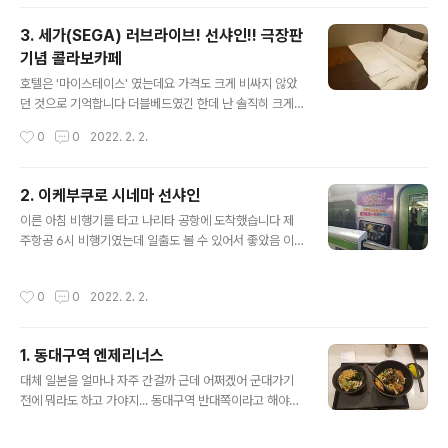
갈것 ..
가게에서 계란초밥을 만들 때 쓰는 계란말이를 공급한다는
이야기를 들어본적이 있습니다 긴자 식스 앞인데요 보행자
3. 세가(SEGA) 러브라이브! 선샤인!! 극장판
천국입니다 아키바에만 있는줄 알았는데 여기에도 하네요
기념 콜라보카페
제가 언제 긴자 도로 한복판을 걸어보겠습니까 사실 긴자
글 내용
온 이유는 부탁받은 물건을 사러 온건데 재고가 없다해서
호텔은 '마이스테이스' 였는데요 가격도 크게 비싸지 않았
못삼 같이 간 친구는 피곤해서 오전에 좀 잔다해서... 그래
던 것으로 기억합니다 더블베드였긴 한데 난 솔직히 크게
서 사실 혼자 나왔는데요 다시 호텔에 들어가서 친구를 데
상관없었음 아키하바라에서 도보 10분에다 1층에 편의점
작성시간
0
0
2022. 2. 2.
리고 다음 목적지로 이동해 보겠습니다
도 있고 아무튼 편했습니다. 첫날부터 뭘 이렇게 많이 샀냐
하면 이건 좀 변명을 해야되는게 저기 중 대부분은 우리 둘
물건이 아니었습니다. 믿어주세요. 진짜임. 화장실은 전형
2. 이케부쿠로 시네마 선샤인
적인 일본 호텔 화장실 그 자체입니다. 근데 체크인을 18시
글 내용
이른 아침 비행기를 타고 나리타 공항에 도착했습니다 제
쯤 했는데 솔직히 여행와서 저녁 6시부터 호텔에 있는다?
주항공 6시 비행기였는데 일출도 볼 수 있어서 좋았음 이
말이 안되죠 ㅋㅋ 러브라이브! 선샤인!! 극장판 콜라보 카페
번 여행의 목적은 한두개가 아니지만 우선 여행의 첫번째
입니다. 아키하바라에 있음 우리는 미리 예약을 해 두었기
이유입니다 러브라이브! 선샤인!! 극장판을 개봉일에 꼭 보
때문에 시간에 맞추어 들어갈 수 있었고, 예약을 하지 않았
작성시간
0
0
2022. 2. 2.
고싶었음 이케부쿠로에 위치한 시네마 선샤인입니다 이거
더라도 들어갈 수는 있는데 웬만하면 예약을 하는 것이 좋
끝나고 나서는 무대인사 뷰잉도 봤음 사실 노리고 예매한
습니다. 예약 방법을 따로 적으..
것 포토세션. 1주차는 치카 이후에 나오겠지만 사람들이 사
1. 동대구역 엔제리너스
진 찍는 모습을 상영관 뒷자리에서 찍으면 약간 멋짐 영화
글 내용
는 재미있었습니다. 얼마나 재미있었냐면 이번 여행 일정
대체 일본을 얼마나 자주 간걸까 근데 어쩌겠어 군대가기
중 총 세번 봤음 무대인사는 사실 이제 내용이 기억이 많이
전에 뭐라도 하고 가야지... 동대구역 반대쪽이라고 해야하
나지는 않는데 캐스트들에게 영화의 어떤 부분이 좋았냐?
나? 설명을 잘 못하겠는데 동대구 고속버스터미널쪽 출구
라는 질문에 '전부'라고 말하고 이후 말을 계속 이어나갔던
로 나가면 엔제리너스가 있습니다 무려 24시간임.. (202