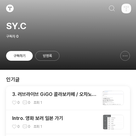
검색하기
티스토리
SY.C
구독자
0
구독하기
방명록
신고하기 레이어
열기
인기글
3. 러브라이브 GiGO 콜라보카페 / 오차노미
즈 BIG BOSS
0
0
조회
1
Intro. 영화 보러 일본 가기
0
0
조회
1