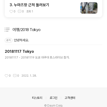
3. 누마즈항 근처 둘러보기
0
0
조회
1
여행/2018 Tokyo
분류 전체보기
주요 글 목록
안녕하세요.
공지
20181117 Tokyo
글 내용
20181117 - 20181119 도쿄 아쿠아 포스라이브 참가.
작성시간
0
0
2022. 1. 28.
의안내
티스토리
로그인
고객센터
© Daum Corp.