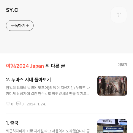
SY.C
구독하기
더보기
여행/2024 Japan
의 다른 글
2. 누마즈 시내 돌아보기
글 내용
환일의 요하네 방영에 맞추어(좀 많이 지났지만) 누마즈 나
카미세 상점가에 걸린 현수막도 바뀌었네요 맨홀 찾기도
재미있는 컨텐츠입니다 요하네 귀여운 신칸센을 꽤 많이
0
0
2024. 1. 24.
이용했는데도 에키벤이라는걸 한번도 못먹어봐서 이번에
한번 먹어볼까 했는데 그냥 누마즈 가서 한끼라도 더 먹기
로 했습니다 첫끼는 츄오테이입니다. 굉장히 유명한 만두
1. 출국
가게임 육즙이 굉장합니다 꼭 마실걸 주문하시는걸 추천함
글 내용
아 그리고 밥도 시키세요 교자+밥+음료 국룰조합임 ㄹㅇ
퇴근하자마자 바로 지하철 타고 서울역에 도착했습니다 공