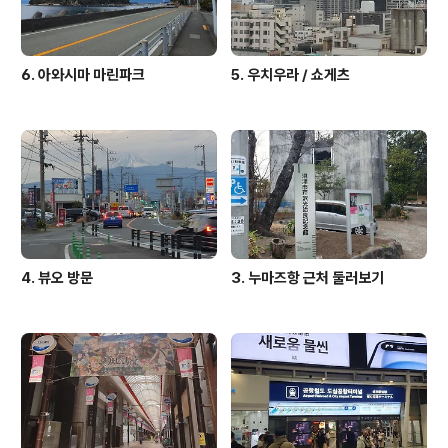
6. 아와시마 마린파크
5. 우치우라 / 쇼게츠
4. 뷰오 방문
3. 누마즈항 근처 둘러보기