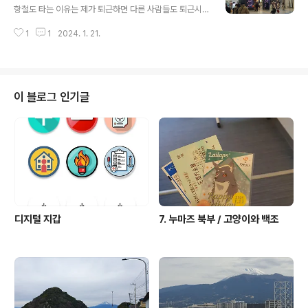
저 혹시 실례가 되지 않는다면 왜 여기 계시는지 여쭤봐도
항철도 타는 이유는 제가 퇴근하면 다른 사람들도 퇴근시
되겠습니까 다 먹고 게이머즈 누마즈점 누마즈 리틀데몬점
간이기 때문입니다 근데 이날 뭐가 안맞아서 제가 탄 시간
에 왔습니다 여기도 참 좋은곳임 환일의 요하네 관련해서
1
1
2024. 1. 21.
대에는 막 그렇게 시간적으로 이득보는게 없었음 ㅋㅋㅋ
맞춰놓은거 진짜 너무 취향저격입니다 근데 저 환일문자
자리 확보에 의의를 둠 피치를 탔어요 도착하자마자 줄서
읽을줄 모름... 다이아'쨩' 생일축하해 공간만 괜찮다면..
서 체크인 하고 포켓와이파이 빌림 마티나 갔는데 그렇게
많이 안붐벼서 좋았음.. 아무래도 좀 늦은 시간대라서 그런
듯 비행기에서는 할건 없고요 그냥 폰켜서 에어쇼나 보고
이 블로그 인기글
있었음 다행히 이날 피치가 정시(!!!!)운항을 해서 하네다 도
착하자마자 빠르게 걸어서 입국심사 받으러 갔는데 여기도
널널했음 원래는 노숙을 하려 했거든요 근데 생각보다 너
무 빠르게 일이 처리되어서... 헤이와지마 온천을 가보려고
합니다 예약 안해서 이거 되나 싶었는데 큰 문..
디지털 지갑
7. 누마즈 북부 / 고양이와 백조