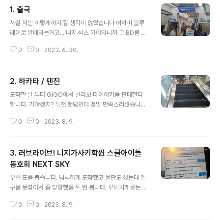
1. 출국
글 내용
사실 저는 이렇게까지 갈 생각이 없었습니다 어차피 블루
레이로 발매되는거고... 니지 식스 가야되니까 그 BD를 사
야하고... 아무튼 그런데 갑자기 이때 아니면 언제 이렇게
0
0
2023. 6. 30.
가보나 싶어서 약간 충동적으로... 비행기 티켓을 구매했습
니다 숙소 예약도 그때 마쳤음 그때가 언제냐고요? '출발
전날' 아침이라서 공항철도 직통열차 이용했습니다 근데
2. 하카타 / 텐진
바보같이 국민 할인되는거 늦게 알아서 정가주고 탐 FSC
글 내용
이용이 진짜 15년만입니다 솔직히 저는 비행기라고 하는
도착한 날 부터 GiGO에서 콜라보 타이야키를 판매한다
것은 목적지까지만 잘 데려다 주면 된다고 생각해요 그런
합니다. 가야겠지? 특전 랜덤인데 정말 만족스러웠습니다
데 이번 제 스케줄에는 아시아나가 훨씬 싸고 적합했습니
사실 하나 사려다가 맛이 2개여서 어쩔 수 없이 2개 삼 일
다 다음날에 일정이 있어서 아침 일찍 귀국해야 하기도 했
0
0
2023. 8. 9.
단 호텔 체크인 하고요 길에서 서서 먹기에 2개는 너무 많
고요 게이트에서 주문하면 이 친구가 가져다 준대요 써보
습니다 깔끔한 호텔이었습니다. 역이랑도 가깝고 가격도
지는 않았음 진짜 뜨면 내리겠네 ㅋㅋ 하는 거..
비싸지 않았음 뒤에도 어떤 캐릭터인지 써줌 팥은 치카, 슈
3. 러브라이브! 니지가사키학원 스쿨아이돌
크림은 다이아였네요 이것도 선택 못하고 랜덤입니다 먹고
나왔어요 아이라 커여운 계속 틀어주는데 안 볼 수 없었음
동호회 NEXT SKY
글 내용
텐진으로 이동했습니다 애니메이트부터 가주고요 사실 살
우선 표를 뽑습니다. 넉넉하게 도착했고 물판도 섰는데 입
게 없어서 뭘 사지는 않는데 그래도 안가면 섭섭함 당연히
구를 못찾아서 좀 당황했음 두 번 봅니다. 무비치케로는 뷰
아키바보다는 규모가 작습니다 타워레코드도 갔습니다 역
잉 포함된 회차를 못보기 때문입니다 진짜 뷰잉 끝나자마
시 귀멸 인기 많고 매장에서는 계속 아이도루 틀어주더라
0
0
2023. 8. 9.
자 10관으로 들어가야함 ㅋㅋ 특전도 받고요 개봉일이었
고요 다시 밖으로 나왔고 이동을 해봅니다 중간에..
고, 무대인사 뷰잉 포함이기도 해서 제가 알기로는 만석입