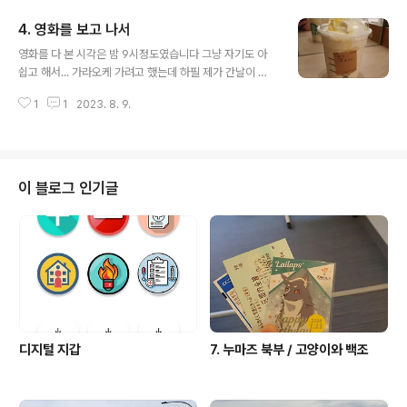
니다 감상은 밑에(작성중) 더보기 1. 영화 2. 무대인사 영화
4. 영화를 보고 나서
보러 들어가기 직전까지도 사실 이게 맞나? 싶었는데 영화
글 내용
를 다 보고 나니 오길 잘했다는 생각이 듭니다. 안오면 어쩔
영화를 다 본 시각은 밤 9시정도였습니다 그냥 자기도 아
뻔했냐고 ㅋㅋ
쉽고 해서... 가라오케 가려고 했는데 하필 제가 간날이 금
요일이라서요 직장인들로 가득차서 못갔습니다 그래도 위
1
1
2023. 8. 9.
에 있는건 스벅 기간한정 음료인 세토우치 치즈케이크 프
라푸치노입니다 살짝 비싼데 맛있었음. 꿀을 추가하니까
더 맛있었어요 니지가사키 모 성우를 안다면 알 수도 있는
술입니다. 근데 이거 제 취향 아님; 그래도 먹을만은 합니다
학교 앞에 이 술로 하이볼 타주는 곳 있는데 그건 한번 먹어
이 블로그 인기글
볼까 생각중 이거 누가 좋아하는건지 모르겠는데 아무튼
성우 중 좋아하는 사람이 있던걸로 기억합니다. 완전 맥주
안주임. 가라아게입니다. 당연히 편의점 음식 퀄리티임 하
이볼은 못참죠 우리나라에도 괜찮은 캔 하이볼이 많이 나
오면 좋겠습니다. 우리나라에서도 판매하는 쟈..
디지털 지갑
7. 누마즈 북부 / 고양이와 백조