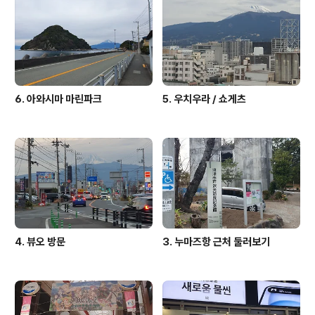
6. 아와시마 마린파크
5. 우치우라 / 쇼게츠
4. 뷰오 방문
3. 누마즈항 근처 둘러보기