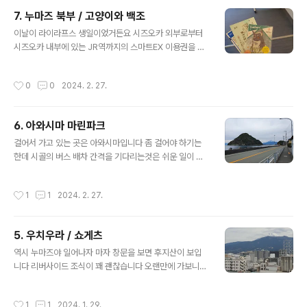
7. 누마즈 북부 / 고양이와 백조
글 내용
이날이 라이라프스 생일이었거든요 시즈오카 외부로부터
시즈오카 내부에 있는 JR역까지의 스마트EX 이용권을 제
시하면 이 카드를 줍니다 이에야스공 킷푸를 구매하기 위
해서 스마트EX를 이용하긴 했지만 사실 이거때문에 더 이
작성시간
0
0
2024. 2. 27.
용하려고 했음 이 카드는 버스 패스 사던 1층이 아니라 2층
에 있는 사무실로 와야 받을 수 있습니다 100주년 관련해
서 볼때마다 진짜 여름에 왔어야하는게 아니냐는 생각이
6. 아와시마 마린파크
계속 듭니다 라이라프스 생일축하해 제가 아직 환일 언어
글 내용
실력이 부족하거든요 그래도 이게 누마즈라는건 알고있음
걸어서 가고 있는 곳은 아와시마입니다 좀 걸어야 하기는
북부로 넘어왔습니다 이에야스공 킷푸가 좋은 이유 중 하
한데 시골의 버스 배차 간격을 기다리는것은 쉬운 일이 아
나는 누마즈 남북을 자유롭게 무료로 통과할 수 있습니다
닙니다 저 멀리 보이는 아와시마 간격이 조금 킹받네요 누
사실 쓰면서 이거 쓰면 안되는거 아닌가... 라는 생각이 들
가 성우 오타쿠 아니랄까봐 보이면 카메라부터 들이밀고
작성시간
1
1
2024. 2. 27.
었는데 이건 좀 더 찾아봐야 할거같아요 여담인데 ..
있습니다 리얼 탈출 게임 할 때 오고싶었는데 이때 뭐 때문
에 못왔는지 이제 기억도 안남 아쿠아가 가득 매표소입니
다 여기서 아쿠아 노래 계속 나옴 입장권을 구매해 주고요
5. 우치우라 / 쇼게츠
이거 여름에 왔으면 환일 사양 입장권 가질 수 있었는데 좀
글 내용
아쉬움 배 시간이 되어서 선착장으로 가봅니다 저기 船の
역시 누마즈야 일어나자 마자 창문을 보면 후지산이 보입
りば 라고 적혀있는 곳으로 가면 배를 탈 수 있습니다 굳이
니다 리버사이드 조식이 꽤 괜찮습니다 오랜만에 가보니까
배 시간 시간표 보면서 안챙겨도 표 살때 친절하게 언제 가
예전에 안보이던 아이스크림도 있던데 아침이라 먹지는 않
면 된다고 알려주심 저희가 이날 전세를 냈거든요 진짜 우
음 근데 에그스테이션은 없어졌습니다 계란요리는 다른 음
작성시간
1
1
2024. 1. 29.