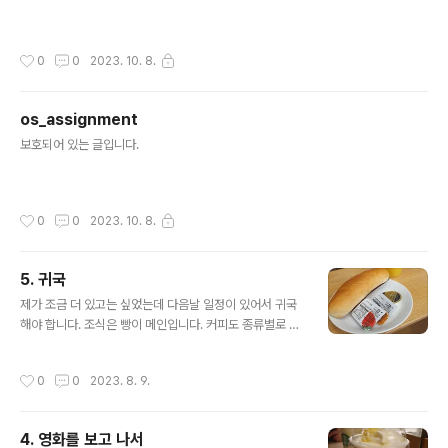
작성시간
0
0
2023. 10. 8.
os_assignment
글 내용
보호되어 있는 글입니다.
작성시간
0
0
2023. 10. 8.
5. 귀국
글 내용
제가 조금 더 있고는 싶었는데 다음날 일정이 있어서 귀국
해야 합니다. 조식은 빵이 메인입니다. 커피도 종류별로 무
료인데 제가 좀 바빠서 못마셨음 철도여행을 해보고 싶었
는데 JR패스 가격이 많이 오른다고 합니다. 그래도 언젠가
작성시간
0
0
2023. 8. 9.
는 하지 않을까 생각중 호텔 체크아웃을 하고 공항으로 갑
니다. 후쿠오카 공항 접근성 너무 좋아요 후쿠오카공항역
에서 후쿠오카공항까지의 셔틀 버스는 1A 출구에에서 탑
4. 영화를 보고 나서
승하실 수 있습니다. 공항에 도착해서 빠르게 수속을 마치