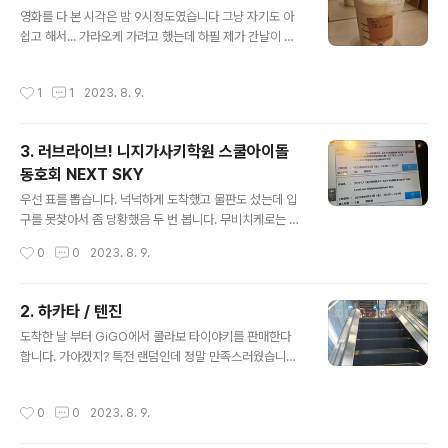
글 내용
고요 저는 1박 2일이라 부칠 짐도 없었습니다. 근데 짐이
영화를 다 본 시각은 밤 9시정도였습니다 그냥 자기도 아
있어도 후쿠오카 공항 수속은 빠를것 같긴 해요 출국장 스
쉽고 해서... 가라오케 가려고 했는데 하필 제가 간날이 금
벅에서 카페미스트를 사먹었고요, 두유로 바꾼 다음 바닐
요일이라서요 직장인들로 가득차서 못갔습니다 그래도 위
라 시럽 추가, 꿀도 추가했습니다. 스벅 어플에서 추천 조합
에 있는건 스벅 기간한정 음료인 세토우치 치즈케이크 프
작성시간
1
1
2023. 8. 9.
이길래 시켜봤는데 성공적입니다. 이 레시피 ..
라푸치노입니다 살짝 비싼데 맛있었음. 꿀을 추가하니까
더 맛있었어요 니지가사키 모 성우를 안다면 알 수도 있는
술입니다. 근데 이거 제 취향 아님; 그래도 먹을만은 합니다
3. 러브라이브! 니지가사키학원 스쿨아이돌
학교 앞에 이 술로 하이볼 타주는 곳 있는데 그건 한번 먹어
동호회 NEXT SKY
볼까 생각중 이거 누가 좋아하는건지 모르겠는데 아무튼
글 내용
성우 중 좋아하는 사람이 있던걸로 기억합니다. 완전 맥주
우선 표를 뽑습니다. 넉넉하게 도착했고 물판도 섰는데 입
안주임. 가라아게입니다. 당연히 편의점 음식 퀄리티임 하
구를 못찾아서 좀 당황했음 두 번 봅니다. 무비치케로는 뷰
이볼은 못참죠 우리나라에도 괜찮은 캔 하이볼이 많이 나
잉 포함된 회차를 못보기 때문입니다 진짜 뷰잉 끝나자마
작성시간
0
0
2023. 8. 9.
오면 좋겠습니다. 우리나라에서도 판매하는 쟈..
자 10관으로 들어가야함 ㅋㅋ 특전도 받고요 개봉일이었
고, 무대인사 뷰잉 포함이기도 해서 제가 알기로는 만석입
니다 감상은 밑에(작성중) 더보기 1. 영화 2. 무대인사 영화
2. 하카타 / 텐진
보러 들어가기 직전까지도 사실 이게 맞나? 싶었는데 영화
글 내용
도착한 날 부터 GiGO에서 콜라보 타이야키를 판매한다
를 다 보고 나니 오길 잘했다는 생각이 듭니다. 안오면 어쩔
합니다. 가야겠지? 특전 랜덤인데 정말 만족스러웠습니다
뻔했냐고 ㅋㅋ
사실 하나 사려다가 맛이 2개여서 어쩔 수 없이 2개 삼 일
단 호텔 체크인 하고요 길에서 서서 먹기에 2개는 너무 많
작성시간
0
0
2023. 8. 9.
습니다 깔끔한 호텔이었습니다. 역이랑도 가깝고 가격도
비싸지 않았음 뒤에도 어떤 캐릭터인지 써줌 팥은 치카, 슈