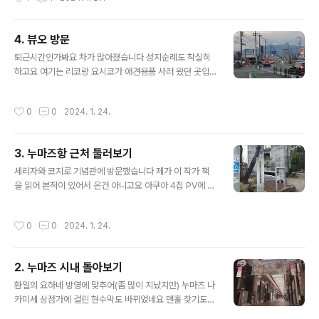
리밖에 안타서 사진 편하게 찍으면서 갔음..
식이랑 똑같이 나와있음... 아쉽 라라포트 가는 버스인가봐
요 오늘 목적지는 우치우라라서 타지는 않음 일단 미시마
역으로 갑니다 와! 라이라프스! 우치우라로 가는 교통수단
4. 뷰오 방문
첫번째는 이즈하코네 열차입니다 이것도 물론 어제 구매한
글 내용
이에야스공 킷푸로 이용가능 단 미시마역에서 이즈하코네
퇴근시간인가봐요 차가 많아졌습니다 성지순례도 착실히
열차 탑승구로 넘어갈때는 개찰구에 이에야스공 킷푸 넣는
하고요 여기는 리코랑 요시코가 애견용품 사러 왔던 곳입
거 아닙니다 역무원한테 보여주고 들어가면 됨 호텔에서
니다 애니 볼때까지만 해도 라이라프스가 이렇게까지 비중
조식을 좀 급하게 먹고 나왔는데 당연히 열차 시간을 맞추
있게 다뤄질줄은 몰랐습니다 익숙한 로고가 있어서 멈췄는
작성시간
0
0
2024. 1. 24.
기 위해서였습니다 컁은 사인도 하고 갔네요 여담인데 이
데 진짜 아는거였네요 여기가 놋포빵 공장인가봐요 공장직
거 ..
판장도 있습니다 이렇게 직판장도 있고 간판도 새로 바꿔
단거같은거 보면 장사가 나쁘지 않게 된다는거겠죠 다들
3. 누마즈항 근처 둘러보기
잘 되면 좋겠습니다 놋포빵 공장에서 열심히 걸어서 뷰오
글 내용
도착 입장료가 100엔인건 그대로네요 근데 원래는 경비원
세리자와 코지로 기념관에 방문했습니다 제가 이 작가 책
분께 돈 드리고 올라가는거였는데 제가 누마즈에 안 오던
을 읽어 본적이 있어서 온건 아니고요 아쿠아 4집 PV에 나
사이에 자동판매기가 생겼네요 여긴 IC카드로는 안되고 동
온 곳이라서 와봤음 귀여운 마루가 있습니다 아 그리고 입
전이나 천엔 지페로만 지불 가능합니다 벤치가 없으니까
장할때 입장료로 100엔을 받습니다 외국인이 와서 그런가
작성시간
0
0
2024. 1. 24.
좀 허전함 트릭아트도 생겼습니다. 예전에는 없었는데... 사
'아 얘는 러브라이버구나'라는 느낌이 딱 오셨는지 직원분
진이..
께서 팜플렛을 주시면서 '미체험 호라이즌 upstairs'라고
해주십니다 정확함... 그거 보러 온거 맞음 촬영이 가능한
2. 누마즈 시내 돌아보기
곳이고요 PV에 나온게 어떤 장면인지도 캡처해서 붙여놨
글 내용
네요 방문객은 거의 없어서 사진도 편하게 찍을 수 있었습
환일의 요하네 방영에 맞추어(좀 많이 지났지만) 누마즈 나
니다 옥상 출입을 막아놓지는 않아서 바람쐴겸 나갔는데
카미세 상점가에 걸린 현수막도 바뀌었네요 맨홀 찾기도
특별한건 없네요 바다가 보이길래 나가면 한번 저쪽으로
재미있는 컨텐츠입니다 요하네 귀여운 신칸센을 꽤 많이