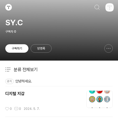
검색하기
티스토리
SY.C
구독자
0
구독하기
방명록
신고하기 레이어
열기
분류 전체보기
주요 글 목록
안녕하세요.
공지
디지털 지갑
작성시간
0
0
2024. 5. 7.