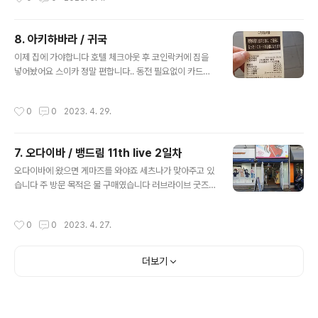
이번에는 시간 투입이 절대적으로 부족했음 2. 1번과 맥락을 공유하는건데, 게을렀
음 계속 손으로 쓰면서 적용하는 활동 중요성을 이미 알고 있어서(수능...) 계속 그렇
게 공부해 왔는데 왜인지 모르겠지만 이번에 그런 위주로 공부를 안함 대체 왜??? 나
8. 아키하바라 / 귀국
한테 묻고싶었을 정도임; 근거없는 자신감때문이 아닌가 반성했음 3. 결국 다 같은
글 내용
말인거같긴 한데, 시간관리에 실패함 계속 2과목..
이제 집에 가야합니다 호텔 체크아웃 후 코인락커에 짐을
넣어놨어요 스이카 정말 편합니다.. 동전 필요없이 카드만
태그하면 됨 이번에는 블루아카이브네요 몰?루 첫날에 갔
던 규가쿠가 있는 건물입니다 지금쯤이면 공사 완료됐을거
작성시간
0
0
2023. 4. 29.
같네요 어쩌다 보니 여행올때마다 아키바 텐동텐야에서 밥
을 먹고 있습니다 아니 근데 저 초록색 야채는 뭘까요 제가
정말 야채 안가리는데 저건 못먹을 정도음 학교가 아니라
7. 오다이바 / 뱅드림 11th live 2일차
사무실입니다 하찌미 하찌미 하찌미 제가 블루아카이브를
글 내용
안하는데 저 미카라는 캐릭터 성우가 나오보더라고요 그럼
오다이바에 왔으면 게마즈를 와야죠 세츠나가 맞아주고 있
찍어야지 야마노테선을 타고 우에노로 왔습니다 이제 진짜
습니다 주 방문 목적은 물 구매였습니다 러브라이브 굿즈
집에 가야합니다. 우에노역 이치란은 꼭 한번은 들렀는데
를 다량 판매중입니다 그런데 살게 없어요 일본도 간편결
이번에는 어쩌다보니 못가게 되었네요 예전에는 숙소를 우
제 보급이 많이 되었습니다 농담삼아 이제 모바일스이카만
작성시간
0
0
2023. 4. 27.
에노에서 잡아서 그런지... 스카이라이너를 많이 타..
있어도 되겠다~ 라고는 했는데 진짜 이제 폰이랑 카드만
들고가고 따로 환전은 안해도 되는게 아닌가 싶네요 그래
도 저는 일부는 현금 가져가는게 좋을것 같아요 여기 나름
더보기
애니 장면이랑 맞춰서 찍어보려고 했고요 다른 위치도 가
보려고 했는데 공사중이었네요 니지가쿠 성지순례는 또 한
번 날을 잡고 와봐야할 것 같습니다 공연장 가는길에 세츠
나 집 모델이 된 곳이 주변에 있다길래 가봤는데 지금 생각