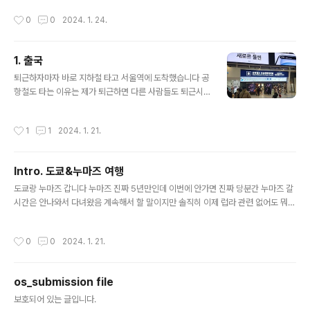
가볼까 라는 생각이 들었음 손을 깨끗이 씻어야 합니다 사
이용했는데도 에키벤이라는걸 한번도 못먹어봐서 이번에
작성시간
0
0
2024. 1. 24.
실 PV에 나온 곳이라서 방문해 본건데..
한번 먹어볼까 했는데 그냥 누마즈 가서 한끼라도 더 먹기
로 했습니다 첫끼는 츄오테이입니다. 굉장히 유명한 만두
가게임 육즙이 굉장합니다 꼭 마실걸 주문하시는걸 추천함
1. 출국
아 그리고 밥도 시키세요 교자+밥+음료 국룰조합임 ㄹㅇ
글 내용
저 혹시 실례가 되지 않는다면 왜 여기 계시는지 여쭤봐도
퇴근하자마자 바로 지하철 타고 서울역에 도착했습니다 공
되겠습니까 다 먹고 게이머즈 누마즈점 누마즈 리틀데몬점
항철도 타는 이유는 제가 퇴근하면 다른 사람들도 퇴근시
에 왔습니다 여기도 참 좋은곳임 환일의 요하네 관련해서
간이기 때문입니다 근데 이날 뭐가 안맞아서 제가 탄 시간
맞춰놓은거 진짜 너무 취향저격입니다 근데 저 환일문자
대에는 막 그렇게 시간적으로 이득보는게 없었음 ㅋㅋㅋ
작성시간
1
1
2024. 1. 21.
읽을줄 모름... 다이아'쨩' 생일축하해 공간만 괜찮다면..
자리 확보에 의의를 둠 피치를 탔어요 도착하자마자 줄서
서 체크인 하고 포켓와이파이 빌림 마티나 갔는데 그렇게
많이 안붐벼서 좋았음.. 아무래도 좀 늦은 시간대라서 그런
Intro. 도쿄&누마즈 여행
듯 비행기에서는 할건 없고요 그냥 폰켜서 에어쇼나 보고
글 내용
있었음 다행히 이날 피치가 정시(!!!!)운항을 해서 하네다 도
도쿄랑 누마즈 갑니다 누마즈 진짜 5년만인데 이번에 안가면 진짜 당분간 누마즈 갈
착하자마자 빠르게 걸어서 입국심사 받으러 갔는데 여기도
시간은 안나와서 다녀왔음 계속해서 할 말이지만 솔직히 이제 럽라 관련 없어도 뭐
널널했음 원래는 노숙을 하려 했거든요 근데 생각보다 너
어쩌겠나~ 하려 했는데 그렇지 않았음... 여전히 아쿠아가 도시를 지배하고 있어요
무 빠르게 일이 처리되어서... 헤이와지마 온천을 가보려고
작성시간
0
0
2024. 1. 21.
합니다 예약 안해서 이거 되나 싶었는데 큰 문..
os_submission file
글 내용
보호되어 있는 글입니다.