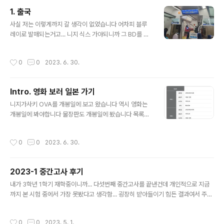
크림은 다이아였네요 이것도 선택 못하고 랜덤입니다 먹고
1. 출국
나왔어요 아이라 커여운 계속 틀어주는데 안 볼 수 없었음
글 내용
텐진으로 이동했습니다 애니메이트부터 가주고요 사실 살
사실 저는 이렇게까지 갈 생각이 없었습니다 어차피 블루
게 없어서 뭘 사지는 않는데 그래도 안가면 섭섭함 당연히
레이로 발매되는거고... 니지 식스 가야되니까 그 BD를 사
아키바보다는 규모가 작습니다 타워레코드도 갔습니다 역
야하고... 아무튼 그런데 갑자기 이때 아니면 언제 이렇게
시 귀멸 인기 많고 매장에서는 계속 아이도루 틀어주더라
가보나 싶어서 약간 충동적으로... 비행기 티켓을 구매했습
작성시간
0
0
2023. 6. 30.
고요 다시 밖으로 나왔고 이동을 해봅니다 중간에..
니다 숙소 예약도 그때 마쳤음 그때가 언제냐고요? '출발
전날' 아침이라서 공항철도 직통열차 이용했습니다 근데
바보같이 국민 할인되는거 늦게 알아서 정가주고 탐 FSC
Intro. 영화 보러 일본 가기
이용이 진짜 15년만입니다 솔직히 저는 비행기라고 하는
글 내용
것은 목적지까지만 잘 데려다 주면 된다고 생각해요 그런
니지가사키 OVA를 개봉일에 보고 왔습니다 역시 영화는
데 이번 제 스케줄에는 아시아나가 훨씬 싸고 적합했습니
개봉일에 봐야합니다 물장판도 개봉일에 봤습니다 목록에
다 다음날에 일정이 있어서 아침 일찍 귀국해야 하기도 했
있는건 제가 그 여행 시 귀국한거밖에 안나와있는데... 아마
고요 게이트에서 주문하면 이 친구가 가져다 준대요 써보
지인 아이디로 같이 예매해서 그런거같아요 아무튼 즐거웠
작성시간
0
0
2023. 6. 30.
지는 않았음 진짜 뜨면 내리겠네 ㅋㅋ 하는 거..
습니다. 돈이 아깝지 않을 정도의 스토리와 퀄리티였습니
다
2023-1 중간고사 후기
글 내용
내가 3학년 1학기 재학중이니까... 다섯번째 중간고사를 끝낸건데 개인적으로 지금
까지 본 시험 중에서 가장 못봤다고 생각함... 굉장히 받아들이기 힘든 결과여서 주말
동안 굉장히 많은 고민과 반성을 해봄 개인적으로 생각하는 주요 원인은 1. 공부를 덜
한거지 뭐... 지금까지는 시험기간 전에 이미 n회독은 끝내고 정리하는 수준이었다면
작성시간
0
0
2023. 5. 1.